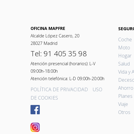
OFICINA MAPFRE
SEGUR
Alcalde López Casero, 20
Coche
28027 Madrid
Moto
Tel: 91 405 35 98
Hogar
Salud
Atención presencial (horarios): L-V
09:00h-18:00h
Vida y 
Atención telefónica: L-D 09:00h-20:00h
Deces
Ahorro 
POLÍTICA DE PRIVACIDAD
USO
Planes
DE COOKIES
Viaje
Otros