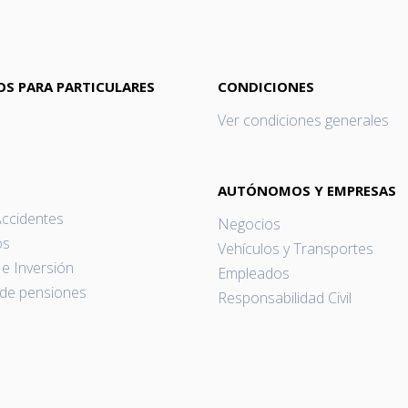
OS PARA PARTICULARES
CONDICIONES
Ver condiciones generales
AUTÓNOMOS Y EMPRESAS
Accidentes
Negocios
os
Vehículos y Transportes
e Inversión
Empleados
 de pensiones
Responsabilidad Civil