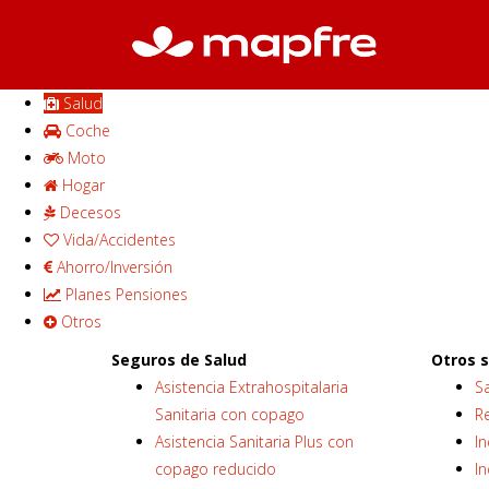
Salud
Coche
Moto
Hogar
Decesos
Vida/Accidentes
Ahorro/Inversión
Planes Pensiones
Otros
Seguros de Salud
Otros 
Asistencia Extrahospitalaria
Sa
Sanitaria con copago
R
Asistencia Sanitaria Plus con
I
copago reducido
I