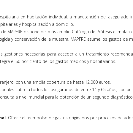
spitalaria en habitación individual, a manutención del asegurado in
italarias y hospitalización a domicilio.
ra de MAPFRE dispone del más amplio Catálogo de Prótesis e Implante
cogida y conservación de la muestra. MAPFRE asume los gastos de man
gestiones necesarias para acceder a un tratamiento recomendado
egra el 60 por ciento de los gastos médicos y hospitalarios.
xtranjero, con una amplia cobertura de hasta 12.000 euros.
rsonales cubre a todos los asegurados de entre 14 y 65 años, con un 
erconsulta a nivel mundial para la obtención de un segundo diagnóstic
nal.
Ofrece el reembolso de gastos originados por procesos de adop