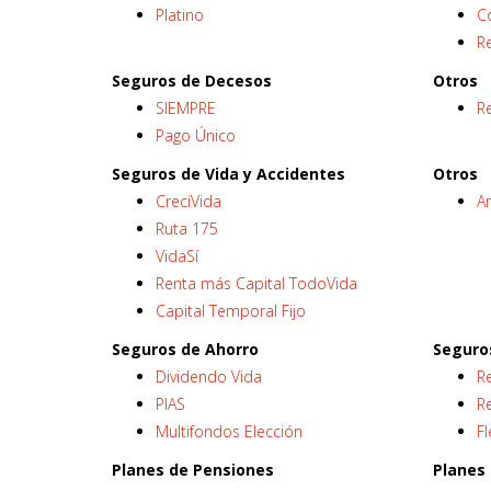
Platino
C
R
Seguros de Decesos
Otros
SIEMPRE
Re
Pago Único
Seguros de Vida y Accidentes
Otros
CreciVida
A
Ruta 175
VidaSí
Renta más Capital TodoVida
Capital Temporal Fijo
Seguros de Ahorro
Seguro
Dividendo Vida
R
PIAS
Re
Multifondos Elección
Fl
Planes de Pensiones
Planes