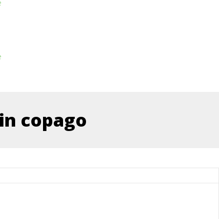
e
e
sin copago