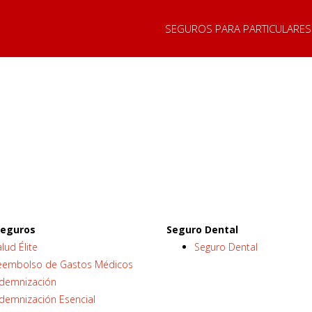
SEGUROS PARA PARTICULARES
seguros
Seguro Dental
lud Élite
Seguro Dental
eembolso de Gastos Médicos
ndemnización
ndemnización Esencial