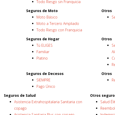
Todo Riesgo sin Franquicia
Seguros de Moto
Otros
Moto Básico
S
Moto a Tercero Ampliado
Todo Riesgo con Franquicia
Seguros de Hogar
Otros
Tú ELIGES
S
Familiar
Al
Platino
C
R
Seguros de Decesos
Otros
SIEMPRE
Re
Pago Único
Seguros de Salud
Otros seguro
Asistencia Extrahospitalaria Sanitaria con
Salud Éli
copago
Reembol
Asistencia Sanitaria Plus con copago
Indemni