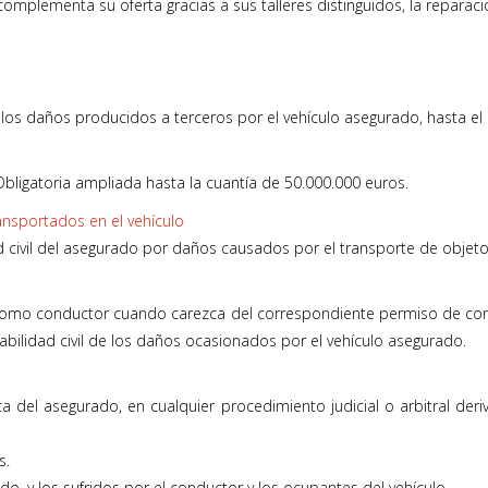
mplementa su oferta gracias a sus talleres distinguidos, la reparación
y los daños producidos a terceros por el vehículo asegurado, hasta el l
bligatoria ampliada hasta la cuantía de 50.000.000 euros.
ansportados en el vehículo
d civil del asegurado por daños causados por el transporte de objeto
 como conductor cuando carezca del correspondiente permiso de cond
abilidad civil de los daños ocasionados por el vehículo asegurado.
a del asegurado, en cualquier procedimiento judicial o arbitral deri
es.
o, y los sufridos por el conductor y los ocupantes del vehículo.